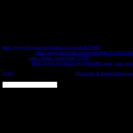
Cameryn Moores Smut Slam (den wir ja als lokaler Veranstalter mitor
Receiving“.
Einen „Smut Slam“ kann man sich als eine sex-positive Storyteller N
diversen Einlagen von der Moderatorin und der Jury und einer Preisv
Achtung: die Veranstaltung ist ausschließlich auf englisch!
Die Location ist weiterhin das wunderbare „Kooks“ in der Geyerstr. 
Einlass ist um 19:30, ab 20 Uhr wird geslammt! Eintritt ab 18 Jahren!
Mehr Infos und verbilligte Vorverkaufs-Karten gibt es unter diesem L
https://www.brownpapertickets.com/event/3875903
Facebook-Event:
https://www.facebook.com/events/93151193056990
Fetlife-Event:
https://fetlife.com/events/725583
Joyclub-Event:
https://www.joyclub.de/event/843882.smut_slam_mu
TOP!
© 2020 Nachtschatten Filmfest,
Disclaimer & Imprint/Impress
SEARCH: