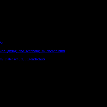
ganisieren) geht auch in München in die nächste Runde, am 2.12. ist 
ight/Open-Mic-Bühne vorstellen, bei der Leute aus dem Publikum sponta
erleihung mit tollen Sachpreisen am Ende für die Gewinner.
18.
ink:
6/
nich_giving_and_receiving_muenchen.html
um, Datenschutz, Jugendschutz