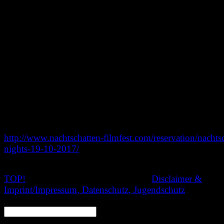
2017-09-29: Nachtschatten Nigh
Überraschungsfilm
Am 19.10. ist es wieder Zeit für unseren nächsten Filmab
In den McArthur & McArthur Studios wird dann der
Überraschungsfilm vom ersten Nachtschatten-Festival in
gezeigt werden.
Weitere Infos sowie eine kostenfreie Reservierung ist hier
http://www.nachtschatten-filmfest.com/reservation/nachts
nights-19-10-2017/
Wir freuen uns auf euch!
TOP!
© 2020 Nachtschatten Filmfest,
Disclaimer &
Imprint/Impressum, Datenschutz, Jugendschutz
SEARCH: