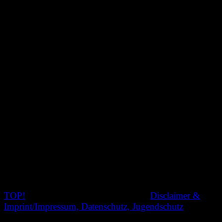
TOP!
© 2020 Nachtschatten Filmfest,
Disclaimer &
Imprint/Impressum, Datenschutz, Jugendschutz
SEARCH: