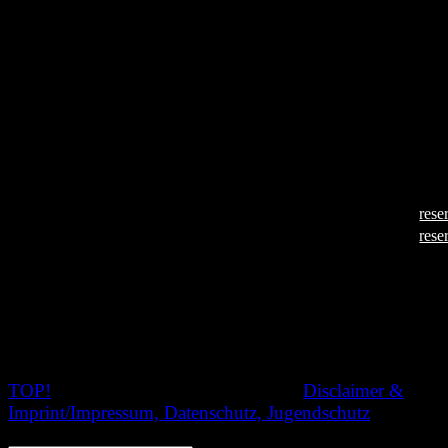
Fantasme
Fantasme
Land
Frankreich
Länge
4 Minuten
Jahr
2016
Regisseur
Thomas Buiss
Sprache
–
Untertitel
–
Aufführungen
22.06.2018, 20:00 Uhr (
rese
(im Block „Funny Fetish Shorts“)
28.06.2018, 20:00 Uhr (
rese
Der beste Mann des Landes ist unterwegs um seine Wurs
Metzger zu holen, und er läßt sich durch nichts aufhalten!
TOP!
© 2020 Nachtschatten Filmfest,
Disclaimer &
Imprint/Impressum, Datenschutz, Jugendschutz
SEARCH: