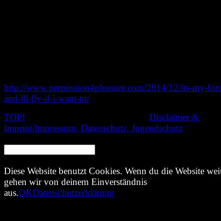
Morgana Muses Weg von pflichtbewußter und gehorsam
Tochter, Ehefrau und Mutter zu einer lebensbejahenden e
Filmproduzentin – beeindruckend!
Gewinner des „Best Short Documentary“ beim Cine
NYC Festival!
Webseite:
http://www.permission4pleasure.com/2014/12/its-my-bir
and-ill-fly-if-i-want-to/
TOP!
© 2020 Nachtschatten Filmfest,
Disclaimer &
Imprint/Impressum, Datenschutz, Jugendschutz
SEARCH:
Diese Website benutzt Cookies. Wenn du die Website weit
gehen wir von deinem Einverständnis
aus.
OK
Datenschutzerklärung