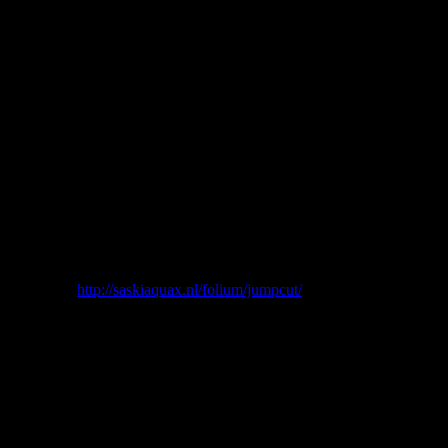
Demütigung, Fesselung, Ohnmacht: die Fantasie einer Frau, äußerst ä
Für
Jumpcut
arbeitet sie mit dem Fetischmodel „Dutch Dame“ und de
u.a. als bester Kurzfilm auf dem Fetisch Film Festival in Kiel 2012.
Webseite:
http://saskiaquax.nl/folium/jumpcut/
Teaser: