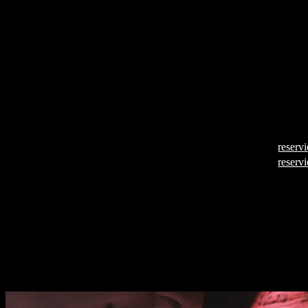
Library Hours
Library Hours
Land
USA
Länge
11 Minuten
Jahr
2017
Regisseur
Jim Vendiola
Sprache
Englisch
Untertitel
Englisch
Aufführungen
24.06.2018, 22:30 Uhr (
reserv
(im Block „Fetish Fantasies“)
28.06.2018, 22:30 Uhr (
reserv
Die Witwe Camille beginnt eine merkwürdige Fernbezie
der Bibliothekarin Delphine, der ersten Frau ihres versto
Mannes.
Trailer: