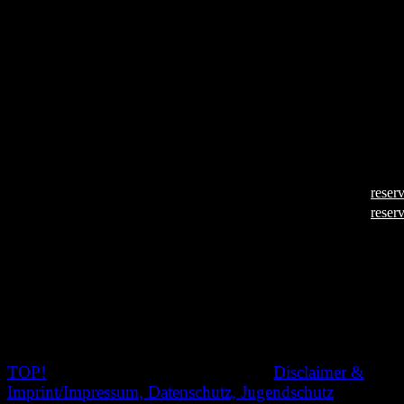
Ostara
Ostara
Land
USA
Länge
3 Minuten
Jahr
2018
Regisseur
Allen Dusk
Sprache
–
Untertitel
–
Aufführungen
23.06.2019, 22:30 Uhr (
reser
(im Block „Geschmackssache“)
25.06.2019, 20:00 Uhr (
reser
„Ostara“ erzählt von einer Frau, die ihre sexuellen Fantas
erforscht in Form eines Cosplays der traditionellen folklor
Figur des Osterhasens.
TOP!
© 2020 Nachtschatten Filmfest,
Disclaimer &
Imprint/Impressum, Datenschutz, Jugendschutz