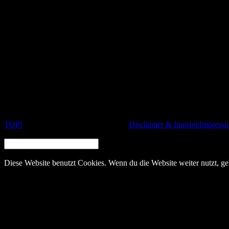
Marc Blackie läßt hier seine Darstellerin Tessa Kuragi über die Betr
TOP!
© 2020 Nachtschatten Filmfest,
Disclaimer & Imprint/Impress
SEARCH:
Diese Website benutzt Cookies. Wenn du die Website weiter nutzt, g