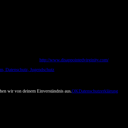
Parfois, mon corps me trahit
Land
Großbritannien
Länge
4 Minuten
Jahr
2014
Regisseur
Marc Blackie
Sprache
Französisch
Untertitel
Englisch
ugsversuche ihres Körpers sinnieren. Ein merkwürdiges, verrücktes Erle
Webseite:
http://www.disappointedvirginity.com/
um, Datenschutz, Jugendschutz
ehen wir von deinem Einverständnis aus.
OK
Datenschutzerklärung