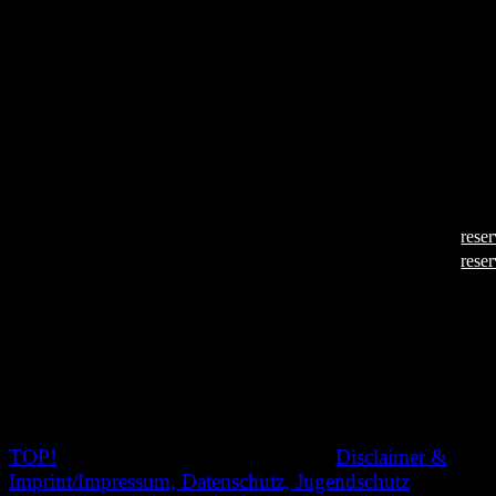
The Baroness
The Baroness
Land
USA
Länge
6 Minuten
Jahr
2018
Regisseurin
Isabel Faint
Sprache
Englisch
Untertitel
Englisch
Aufführungen
22.06.2019, 22:00 Uhr (
reser
(im Block „Around The World“)
24.06.2019, 20:00 Uhr (
reser
„The Baroness“ ist ein Dokumentarfilm über die gleichn
Designerin von eleganter und provokanter Latex-Mode 
York.
TOP!
© 2020 Nachtschatten Filmfest,
Disclaimer &
Imprint/Impressum, Datenschutz, Jugendschutz