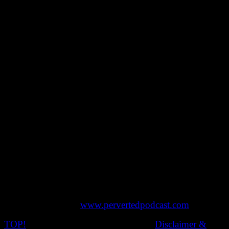
The Fetlife Song
The Fetlife Song
Land
USA
Länge
6 Minuten
Jahr
2016
Regisseur
Perverted Podcast
Sprache
Englisch
Untertitel
–
Aufführung
17.06.2017, 22:30 Uhr, „Sexperimente
18.06.2017, 22:30 Uhr, „Sexperimente
Das Team von „Perverted Podcast“ mit einer musikalisch
Hommage an die Kinky-Community-Webseite Fetlife.
Link:
www.pervertedpodcast.com
TOP!
© 2020 Nachtschatten Filmfest,
Disclaimer &