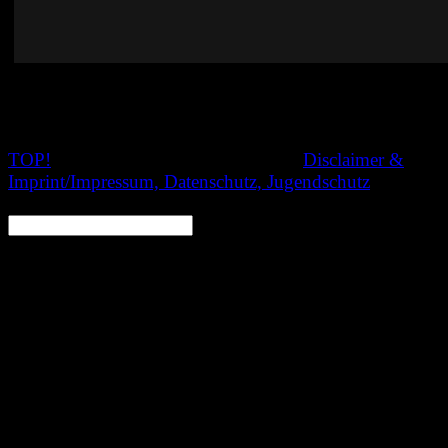
TOP!
© 2020 Nachtschatten Filmfest,
Disclaimer &
Imprint/Impressum, Datenschutz, Jugendschutz
SEARCH: