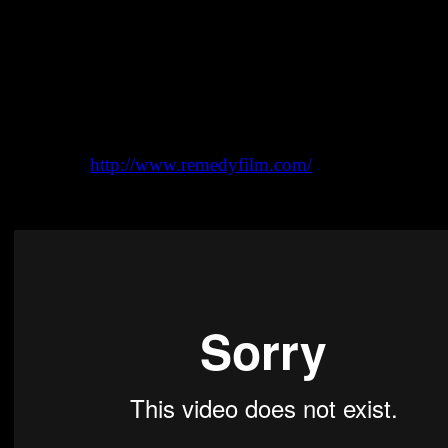
Die Erfahrungen in der BDSM-Welt, die Auseinandersetz
persönlichen Grenzen und dem Umgang mit skurrilen un
furchteinflößenden Kunden bildet die Grundlage für eine
ehrlichen und äußerst bewegenden Film, der aber auch vi
unterhaltsame Momente hat!
Webseite:
http://www.remedyfilm.com/
Trailer: